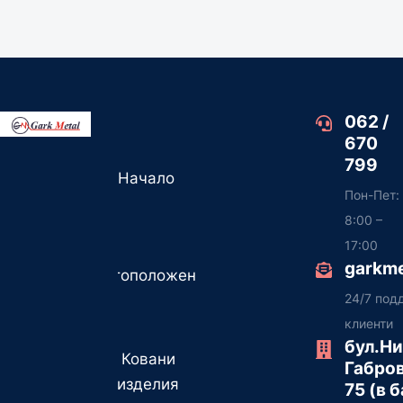
функциона
ДЕТАЛИ
ДЕТАЙЛИ
ДЕТАЛИ
062 /
670
799
Начало
Пон-Пет:
8:00 –
17:00
garkm
Местоположение
24/7 под
клиенти
бул.Н
Ковани
Габро
изделия
75 (в 