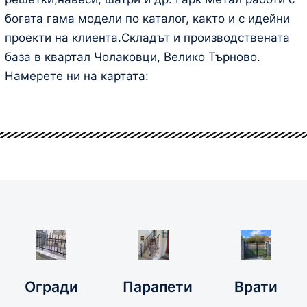
богата гама модели по каталог, както и с идейни
проекти на клиента.Складът и производствената
база в квартал Чолаковци, Велико Търново.
Намерете ни на картата:
Всички
Оградите
врати
Пaрапети
правени
са
и
с най-
подбрани
орнаменти
високо
от нас с
за
качество
внимание
градина,
ръчно
за
двор и
ковано
качество
къща
Огради
Парапети
Врати
желязо
и