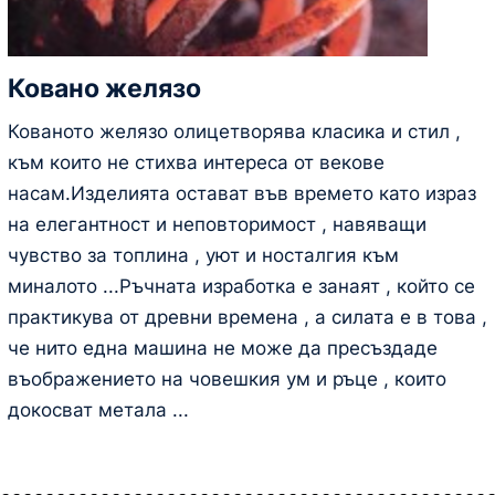
Ковано желязо
Кованото желязо олицетворява класика и стил ,
към които не стихва интереса от векове
насам.Изделията остават във времето като израз
на елегантност и неповторимост , навяващи
чувство за топлина , уют и носталгия към
миналото ...Ръчната изработка е занаят , който се
практикува от древни времена , а силата е в това ,
че нито една машина не може да пресъздаде
въображението на човешкия ум и ръце , които
докосват метала ...