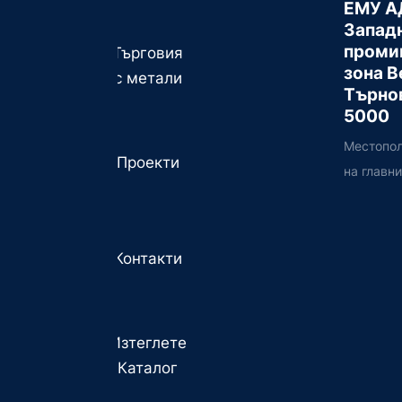
ЕМУ А
Запад
проми
Търговия
зона В
с метали
Търно
5000
Местопо
Проекти
на главн
Контакти
Изтеглете
Каталог