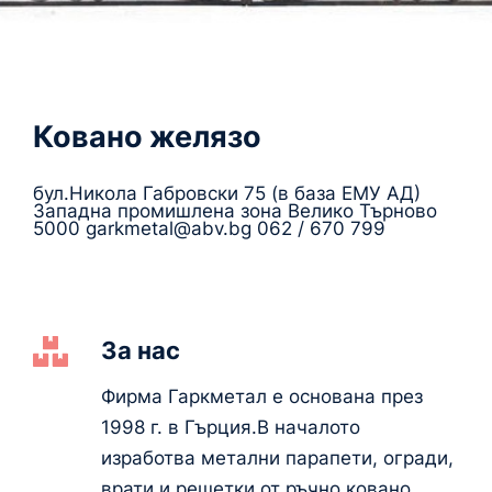
Ковано желязо
бул.Никола Габровски 75 (в база ЕМУ АД)
Западна промишлена зона Велико Търново
5000 garkmetal@abv.bg 062 / 670 799
За нас
Фирма Гаркметал е основана през
1998 г. в Гърция.В началото
изработва метални парапети, огради,
врати и решетки от ръчно ковано