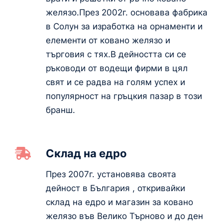
желязо.През 2002г. основава фабрика
в Солун за изработка на орнаменти и
елементи от ковано желязо и
търговия с тях.В дейността си се
ръководи от водещи фирми в цял
свят и се радва на голям успех и
популярност на гръцкия пазар в този
бранш.
Склад на едро
През 2007г. установява своята
дейност в България , откривайки
склад на едро и магазин за ковано
желязо във Велико Търново и до ден