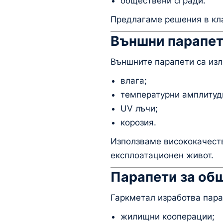
обществени сгради.
Предлагаме решения в кла
Външни парапети
Външните парапети са изл
влага;
температурни амплитуд
UV лъчи;
корозия.
Използваме висококачеств
експлоатационен живот.
Парапети за об
Гаркметал изработва пара
жилищни кооперации;