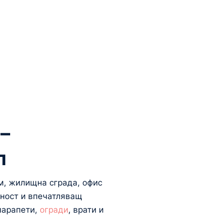
–
л
м, жилищна сграда, офис
йност и впечатляващ
парапети,
огради
, врати и