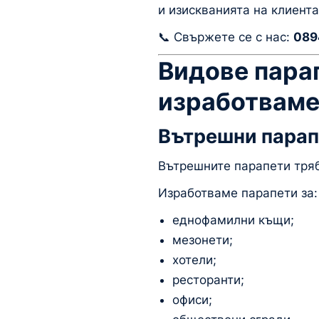
и изискванията на клиента
📞 Свържете се с нас:
089
Видове парап
изработвам
Вътрешни парап
Вътрешните парапети тряб
Изработваме парапети за:
еднофамилни къщи;
мезонети;
хотели;
ресторанти;
офиси;