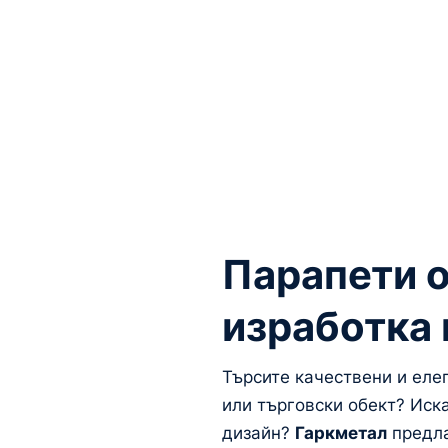
Парапети о
изработка 
Търсите качествени и еле
или търговски обект? Иск
дизайн?
Гаркметал
предла