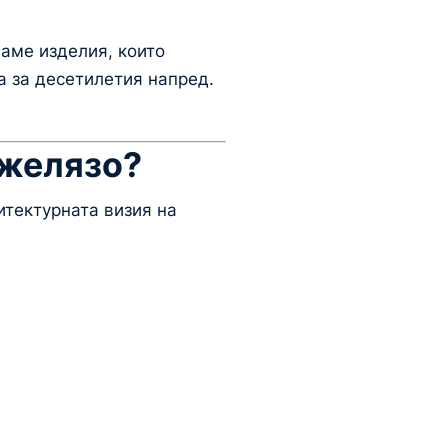
аме изделия, които
а за десетилетия напред.
 желязо?
итектурната визия на