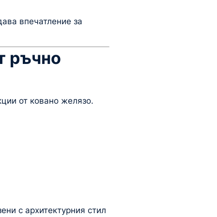
дава впечатление за
т ръчно
кции от ковано желязо.
ени с архитектурния стил