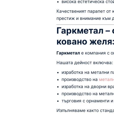
висока естетическа сто
Качественият парапет от 
престиж и внимание към 
Гаркметал – 
ковано желя
Гаркметал
е компания с о
Нашата дейност включва:
изработка на метални п
производство на
металн
изработка на дворни вр
производство на метал
търговия с орнаменти и
Изпълняваме както станда