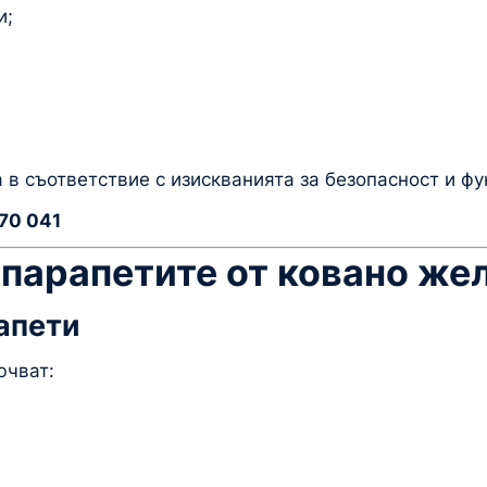
и;
 в съответствие с изискванията за безопасност и ф
70 041
 парапетите от ковано же
апети
ючват: