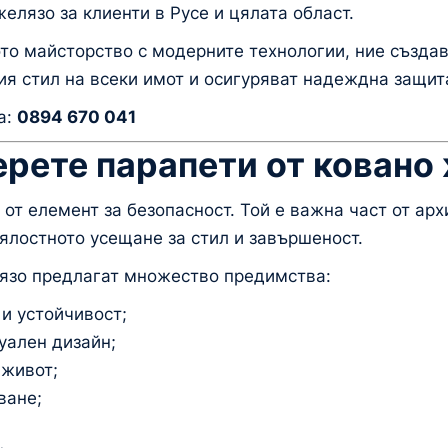
елязо за клиенти в Русе и цялата област.
о майсторство с модерните технологии, ние създав
я стил на всеки имот и осигуряват надеждна защит
а:
0894 670 041
ерете парапети от ковано
от елемент за безопасност. Той е важна част от арх
цялостното усещане за стил и завършеност.
лязо предлагат множество предимства:
и устойчивост;
уален дизайн;
 живот;
ване;