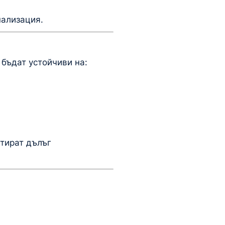
нализация.
бъдат устойчиви на:
нтират дълъг