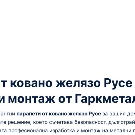
т ковано желязо Русе 
и монтаж от Гаркмета
гантни
парапети от ковано желязо Русе
за вашия до
ате решение, което съчетава безопасност, дълготра
га професионална изработка и монтаж на метални 