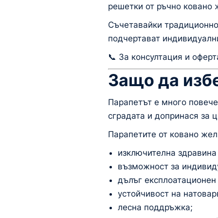
решетки от ръчно ковано ж
Съчетавайки традиционнот
подчертават индивидуални
📞 За консултация и оферт
Защо да изб
Парапетът е много повече 
сградата и допринася за 
Парапетите от ковано же
изключителна здравина 
възможност за индивид
дълъг експлоатационен
устойчивост на натовар
лесна поддръжка;