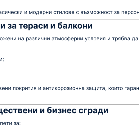
сически и модерни стилове с възможност за персо
 за тераси и балкони
ожени на различни атмосферни условия и трябва да 
и;
ени покрития и антикорозионна защита, които гара
ществени и бизнес сгради
пети за: