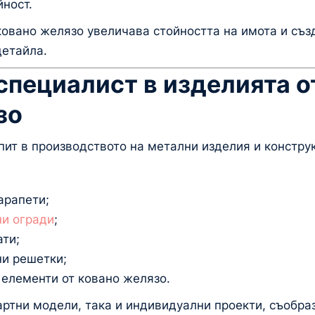
йност.
ковано желязо увеличава стойността на имота и съз
детайла.
специалист в изделията о
зо
пит в производството на метални изделия и констру
арапети;
и огради
;
ати;
ни решетки;
 елементи от ковано желязо.
ртни модели, така и индивидуални проекти, съобраз