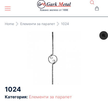
Ковано желязо от 1998
You are here:
Home
Eлементи за парапет
1024
1024
Категория:
Eлементи за парапет