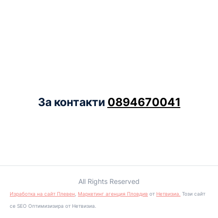
За контакти
0894670041
All Rights Reserved
Изработка на сайт Плевен
,
Маркетинг агенция Пловдив
от
Нетвизиа.
Този сайт
се SEO Оптимизизира от Нетвизиа.