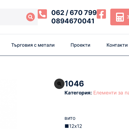
062 / 670 799
0894670041
Търговия с метали
Проекти
Контакти
1046
Категория:
Eлементи за п
вито
­■12х12