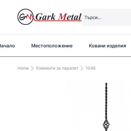
Начало
Местоположение
Ковани изделия
You are here:
Home
Eлементи за парапет
1046