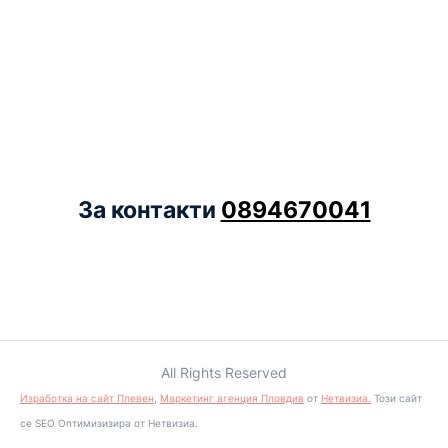
За контакти
0894670041
All Rights Reserved
Изработка на сайт Плевен
,
Маркетинг агенция Пловдив
от
Нетвизиа.
Този сайт
се SEO Оптимизизира от Нетвизиа.