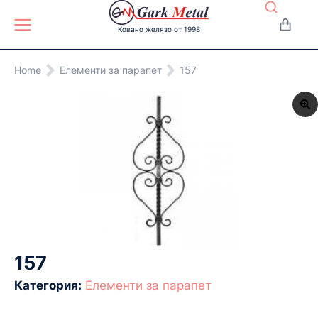
Ковано желязо от 1998
You are here:
Home
Eлементи за парапет
157
157
Категория:
Eлементи за парапет