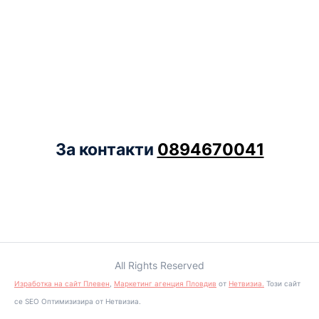
За контакти
0894670041
All Rights Reserved
Изработка на сайт Плевен
,
Маркетинг агенция Пловдив
от
Нетвизиа.
Този сайт
се SEO Оптимизизира от Нетвизиа.