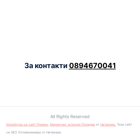
За контакти
0894670041
All Rights Reserved
Изработка на сайт Плевен
,
Маркетинг агенция Пловдив
от
Нетвизиа.
Този сайт
се SEO Оптимизизира от Нетвизиа.