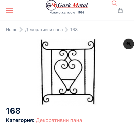
Ковано желязо от 1998
You are here:
Home
Декоративни пана
168
168
Категория:
Декоративни пана