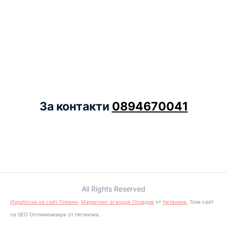
За контакти
0894670041
All Rights Reserved
Изработка на сайт Плевен
,
Маркетинг агенция Пловдив
от
Нетвизиа.
Този сайт
се SEO Оптимизизира от Нетвизиа.