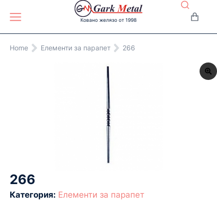
Ковано желязо от 1998
You are here:
Home
Eлементи за парапет
266
266
Категория:
Eлементи за парапет