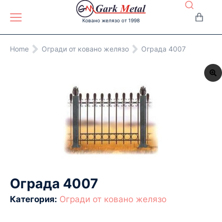
Ковано желязо от 1998
You are here:
Home
Огради от ковано желязо
Ограда 4007
Ограда 4007
Категория:
Огради от ковано желязо