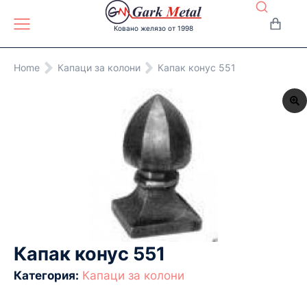
Ковано желязо от 1998
You are here:
Home
Капаци за колони
Капак конус 551
Капак конус 551
Категория:
Капаци за колони