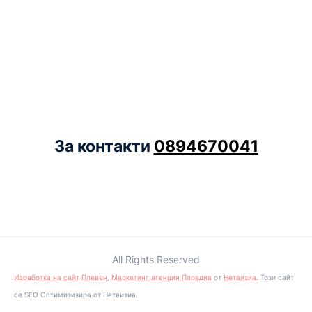
За контакти
0894670041
All Rights Reserved
Изработка на сайт Плевен
,
Маркетинг агенция Пловдив
от
Нетвизиа.
Този сайт
се SEO Оптимизизира от Нетвизиа.