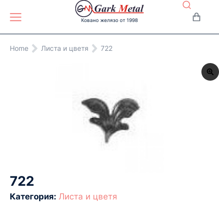
Ковано желязо от 1998
You are here:
Home
Листа и цветя
722
722
Категория:
Листа и цветя