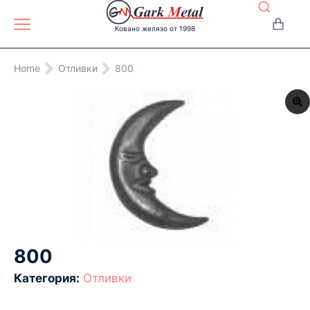
Ковано желязо от 1998
You are here:
Home
Отливки
800
800
Категория:
Отливки