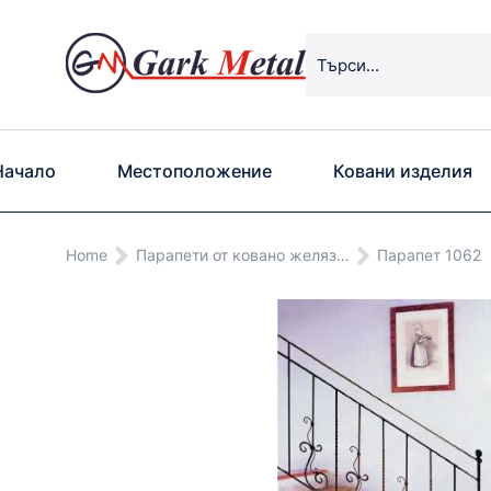
Начало
Местоположение
Ковани изделия
You are here:
Home
Парапети от ковано желяз…
Парапет 1062