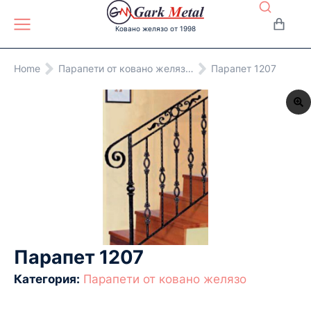
Ковано желязо от 1998
You are here:
Home
Парапети от ковано желяз…
Парапет 1207
Парапет 1207
Категория:
Парапети от ковано желязо