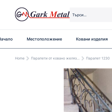
Начало
Местоположение
Ковани изделия
You are here:
Home
Парапети от ковано желяз…
Парапет 1230