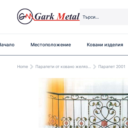
Начало
Местоположение
Ковани изделия
You are here:
Home
Парапети от ковано желяз…
Парапет 2001