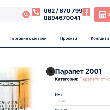
062 / 670 799
0894670041
Търговия с метали
Проекти
Контакти
Парапет 2001
Категория:
Парапети от к
Име