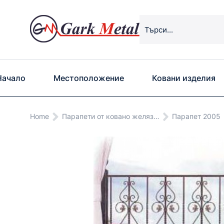
Начало
Местоположение
Ковани изделия
You are here:
Home
Парапети от ковано желяз…
Парапет 2005