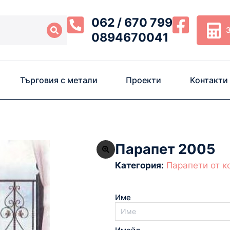
062 / 670 799
0894670041
Търговия с метали
Проекти
Контакти
Парапет 2005
Категория:
Парапети от к
Име