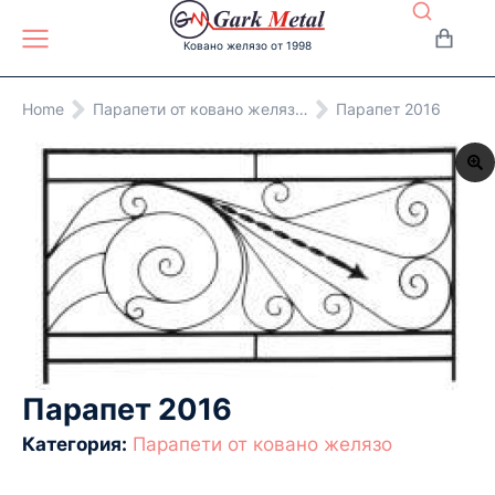
Ковано желязо от 1998
You are here:
Home
Парапети от ковано желяз…
Парапет 2016
Парапет 2016
Категория:
Парапети от ковано желязо