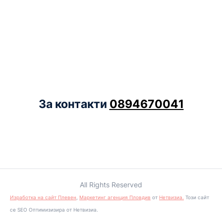
За контакти
0894670041
All Rights Reserved
Изработка на сайт Плевен
,
Маркетинг агенция Пловдив
от
Нетвизиа.
Този сайт
се SEO Оптимизизира от Нетвизиа.