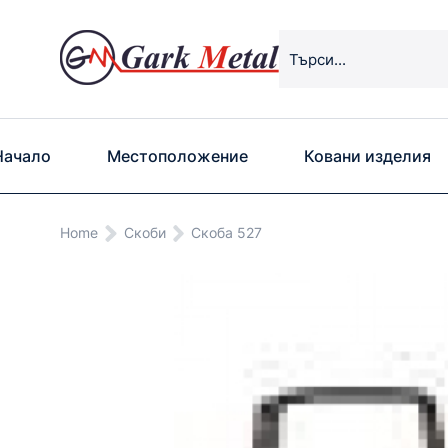
Начало
Местоположение
Ковани изделия
You are here:
Home
Скоби
Скоба 527