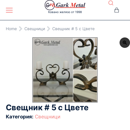
Ковано желязо от 1998
You are here:
Home
Свещници
Свещник # 5 с Цвете
Свещник # 5 с Цвете
Категория:
Свещници