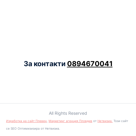
За контакти
0894670041
All Rights Reserved
Изработка на сайт Плевен
,
Маркетинг агенция Пловдив
от
Нетвизиа.
Този сайт
се SEO Оптимизизира от Нетвизиа.