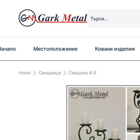
Начало
Местоположение
Ковани изделия
You are here:
Home
Свещници
Свещник # 6