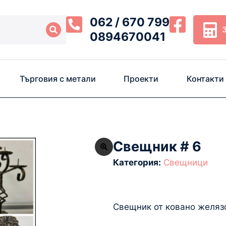
062 / 670 799
0894670041
Търговия с метали
Проекти
Контакти
Свещник # 6
Категория:
Свещници
Свещник от ковано желязо